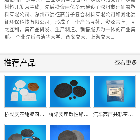
滑板》 送审稿审查会在京召开...
材料开发为主线，先后投资两亿多元建设了深州市远征氟塑
料有限公司、深州市远征高分子复合材料有限公司和河北远
河北省科学院与远征环保科技有限公司能源
征环保科技有限公司，形成了一个产品互补、资源共享，互
惠互利，集产品研发、生产制造、销售服务为一体的产业集
群。 企业先后与清华大学、西安交大、上海交大...
与环境新材料成果转化基地签约暨揭牌仪
式...
推荐产品
查看更多
氟塑料行业兴氟沙龙...
组织客户体验深州蜜桃采摘...
衡水市委书记新项目开发参观...
桥梁支座纯聚四氟乙烯滑板
桥梁支座改性聚四氟乙烯滑板
汽车高压共轨密封圈
消防小组训练...