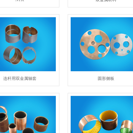
连杆用双金属轴套
圆形侧板