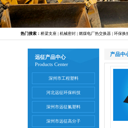
热门搜索：
桥梁支座 | 机械密封 | 燃煤电厂热交换器 | 环保换
产品中
远征产品中心
Products Center
深州市工程塑料
河北远征环保科技
深州市远征氟塑料
深州市远征高分子