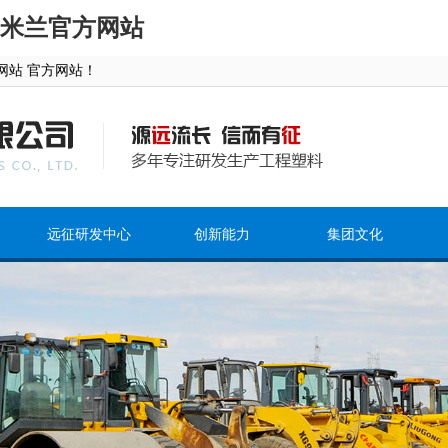
S 米兰官方网站
方网站 官方网站！
远征研发中心
创新能力
集团文化