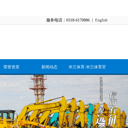
服务电话：0318-6170886 |
English
荣誉资质
新闻动态
米兰体育-米兰体育官
网 -MILAN SPORTS
米兰官方网站