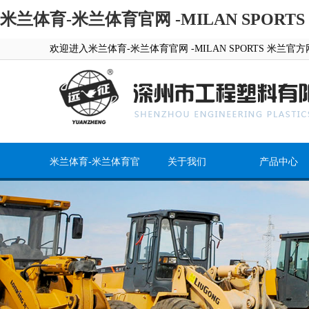
米兰体育-米兰体育官网 -MILAN SPORT
欢迎进入米兰体育-米兰体育官网 -MILAN SPORTS 米兰官
米兰体育-米兰体育官
关于我们
产品中心
网 -MILAN SPORTS
米兰官方网站