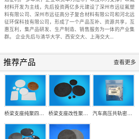
滑板》 送审稿审查会在京召开...
材料开发为主线，先后投资两亿多元建设了深州市远征氟塑
料有限公司、深州市远征高分子复合材料有限公司和河北远
河北省科学院与远征环保科技有限公司能源
征环保科技有限公司，形成了一个产品互补、资源共享，互
惠互利，集产品研发、生产制造、销售服务为一体的产业集
群。 企业先后与清华大学、西安交大、上海交大...
与环境新材料成果转化基地签约暨揭牌仪
式...
推荐产品
查看更多
氟塑料行业兴氟沙龙...
组织客户体验深州蜜桃采摘...
衡水市委书记新项目开发参观...
桥梁支座纯聚四氟乙烯滑板
桥梁支座改性聚四氟乙烯滑板
汽车高压共轨密封圈
消防小组训练...