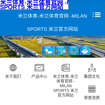
米兰体育-米兰体育官网 -MILAN
SPORTS 米兰官方网站
米兰体育-米兰体育
米兰体育-米兰体育官网 -MILAN
官网 -MILAN
SPORTS 米兰官方
SPORTS 米兰官方网站
网站
关于我们
产品中心
远征研发中心
关于我们
产品中心
米兰体育-米兰
集团文化
创新能力
体育官网 -
MILAN
集团文化
SPORTS 米兰
官方网站
荣誉资质
荣誉资质