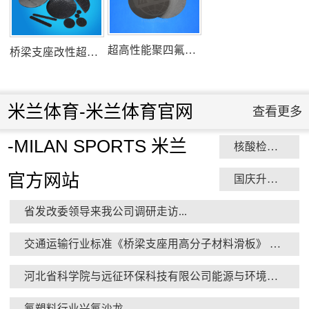
衡水安全局长参观...
超高性能聚四氟乙烯滑板
桥梁支座改性超高分子量聚乙烯滑板
米兰体育-米兰体育官网
查看更多
-MILAN SPORTS 米兰
核酸检测演练...
官方网站
国庆升旗仪式...
省发改委领导来我公司调研走访...
交通运输行业标准《桥梁支座用高分子材料滑板》 送审稿审查会在京召开...
河北省科学院与远征环保科技有限公司能源与环境新材料成果转化基地签约暨揭牌仪式...
氟塑料行业兴氟沙龙...