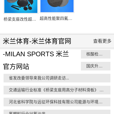
衡水安全局长参观...
超高性能聚四氟乙烯滑板
桥梁支座改性超高分子量聚乙烯滑板
米兰体育-米兰体育官网
查看更多
-MILAN SPORTS 米兰
核酸检测演练...
官方网站
国庆升旗仪式...
省发改委领导来我公司调研走访...
交通运输行业标准《桥梁支座用高分子材料滑板》 送审稿审查会在京召开...
河北省科学院与远征环保科技有限公司能源与环境新材料成果转化基地签约暨揭牌仪式...
氟塑料行业兴氟沙龙...