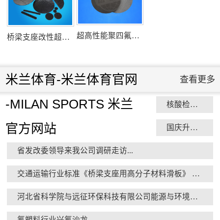
衡水安全局长参观...
超高性能聚四氟乙烯滑板
桥梁支座改性超高分子量聚乙烯滑板
米兰体育-米兰体育官网
查看更多
-MILAN SPORTS 米兰
核酸检测演练...
官方网站
国庆升旗仪式...
省发改委领导来我公司调研走访...
交通运输行业标准《桥梁支座用高分子材料滑板》 送审稿审查会在京召开...
河北省科学院与远征环保科技有限公司能源与环境新材料成果转化基地签约暨揭牌仪式...
氟塑料行业兴氟沙龙...