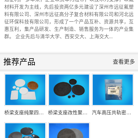
滑板》 送审稿审查会在京召开...
材料开发为主线，先后投资两亿多元建设了深州市远征氟塑
料有限公司、深州市远征高分子复合材料有限公司和河北远
河北省科学院与远征环保科技有限公司能源
征环保科技有限公司，形成了一个产品互补、资源共享，互
惠互利，集产品研发、生产制造、销售服务为一体的产业集
群。 企业先后与清华大学、西安交大、上海交大...
与环境新材料成果转化基地签约暨揭牌仪
式...
推荐产品
查看更多
氟塑料行业兴氟沙龙...
组织客户体验深州蜜桃采摘...
衡水市委书记新项目开发参观...
桥梁支座纯聚四氟乙烯滑板
桥梁支座改性聚四氟乙烯滑板
汽车高压共轨密封圈
消防小组训练...