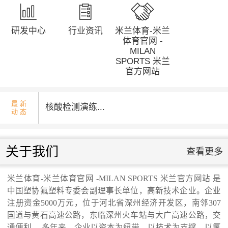
新闻动态
研发中心
行业资讯
米兰体育-米兰
体育官网 -
米兰体育-米兰体育
MILAN
官网 -MILAN
SPORTS 米兰
SPORTS 米兰官方
官方网站
网站
最 新
核酸检测演练...
米兰体育-米兰体育
动 态
官网 -MILAN
SPORTS 米兰官方
国庆升旗仪式...
网站
关于我们
查看更多
省发改委领导来我公司调研走访...
米兰体育-米兰体育官网 -MILAN SPORTS 米兰官方网站 是
中国塑协氟塑料专委会副理事长单位，高新技术企业。企业
交通运输行业标准《桥梁支座用高分子材料
注册资金5000万元，位于河北省深州经济开发区，南邻307
国道与黄石高速公路，东临深州火车站与大广高速公路，交
通便利。 多年来，企业以资本为纽带，以技术为支撑，以氟