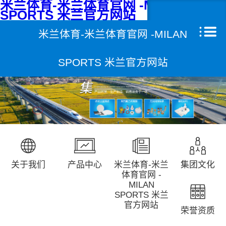
米兰体育-米兰体育官网 -MILAN
SPORTS 米兰官方网站
米兰体育-米兰体育
米兰体育-米兰体育官网 -MILAN
官网 -MILAN
SPORTS 米兰官方
SPORTS 米兰官方网站
网站
关于我们
产品中心
远征研发中心
关于我们
产品中心
米兰体育-米兰
集团文化
创新能力
体育官网 -
MILAN
集团文化
SPORTS 米兰
官方网站
荣誉资质
荣誉资质